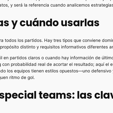
atos, y será la referencia cuando analicemos estrategia
as y cuándo usarlas
ra todos los partidos. Hay tres tipos que conviene domi
ropósito distinto y requisitos informativos diferentes a
l en partidos claros o cuando hay información de último 
on probabilidad real de acortar el resultado; aquí el es
ndo los equipos tienen estilos opuestos—uno defensiv
uen ritmo de gol.
 special teams: las cl