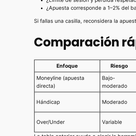
¿Límite de sesión y pérdida respeta
¿Apuesta corresponde a 1–2% del ba
Si fallas una casilla, reconsidera la apues
Comparación rá
Enfoque
Riesgo
Moneyline (apuesta
Bajo-
directa)
moderado
Hándicap
Moderado
Over/Under
Variable