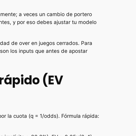
almente; a veces un cambio de portero
entes, y por eso debes ajustar tu modelo
lidad de over en juegos cerrados. Para
s son los inputs que antes de apostar
rápido (EV
por la cuota (q = 1/odds). Fórmula rápida: