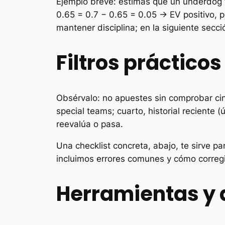
Ejemplo breve: estimas que un underdog t
0.65 = 0.7 − 0.65 = 0.05 → EV positivo, 
mantener disciplina; en la siguiente secc
Filtros práctico
Obsérvalo: no apuestes sin comprobar cinc
special teams; cuarto, historial reciente (
reevalúa o pasa.
Una checklist concreta, abajo, te sirve p
incluimos errores comunes y cómo corregi
Herramientas y 