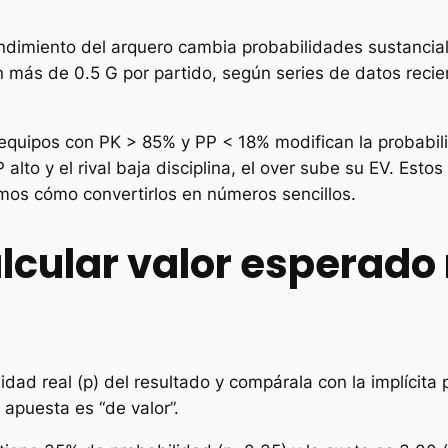
 rendimiento del arquero cambia probabilidades sustanci
en más de 0.5 G por partido, según series de datos reci
: equipos con PK > 85% y PP < 18% modifican la probabi
alto y el rival baja disciplina, el over sube su EV. Esto
mos cómo convertirlos en números sencillos.
lcular valor esperado 
dad real (p) del resultado y compárala con la implícita 
a apuesta es “de valor”.