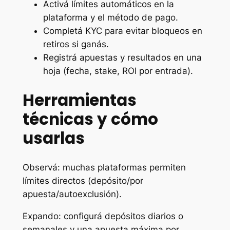
Activá límites automáticos en la
plataforma y el método de pago.
Completá KYC para evitar bloqueos en
retiros si ganás.
Registrá apuestas y resultados en una
hoja (fecha, stake, ROI por entrada).
Herramientas
técnicas y cómo
usarlas
Observá: muchas plataformas permiten
límites directos (depósito/por
apuesta/autoexclusión).
Expando: configurá depósitos diarios o
semanales y una apuesta máxima por