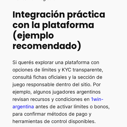
Integración práctica
con la plataforma
(ejemplo
recomendado)
Si querés explorar una plataforma con
opciones de límites y KYC transparente,
consultá fichas oficiales y la sección de
juego responsable dentro del sitio. Por
ejemplo, algunos jugadores argentinos
revisan recursos y condiciones en
1win-
argentina
antes de activar límites o bonos,
para confirmar métodos de pago y
herramientas de control disponibles.