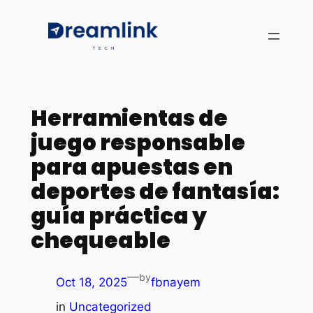
Herramientas de
juego responsable
para apuestas en
deportes de fantasía:
guía práctica y
chequeable
—
by
Oct 18, 2025
fbnayem
in
Uncategorized