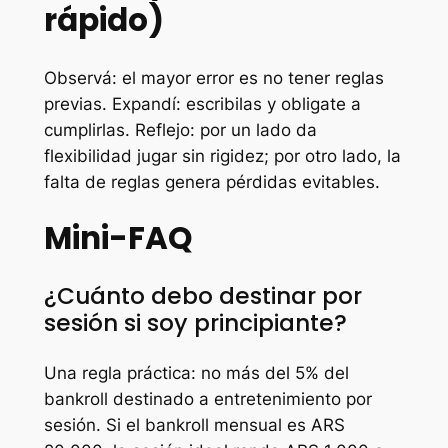
rápido)
Observá: el mayor error es no tener reglas
previas. Expandí: escribilas y obligate a
cumplirlas. Reflejo: por un lado da
flexibilidad jugar sin rigidez; por otro lado, la
falta de reglas genera pérdidas evitables.
Mini-FAQ
¿Cuánto debo destinar por
sesión si soy principiante?
Una regla práctica: no más del 5% del
bankroll destinado a entretenimiento por
sesión. Si el bankroll mensual es ARS