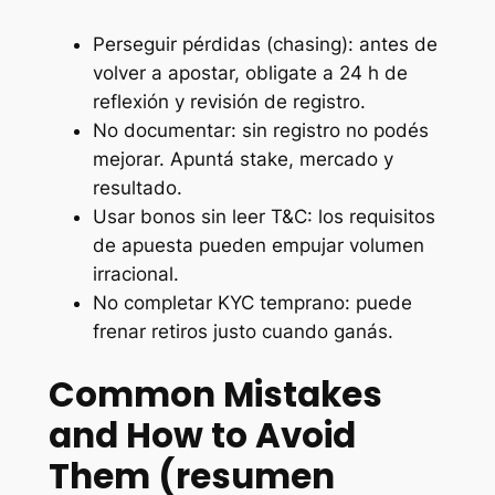
Perseguir pérdidas (chasing): antes de
volver a apostar, obligate a 24 h de
reflexión y revisión de registro.
No documentar: sin registro no podés
mejorar. Apuntá stake, mercado y
resultado.
Usar bonos sin leer T&C: los requisitos
de apuesta pueden empujar volumen
irracional.
No completar KYC temprano: puede
frenar retiros justo cuando ganás.
Common Mistakes
and How to Avoid
Them (resumen