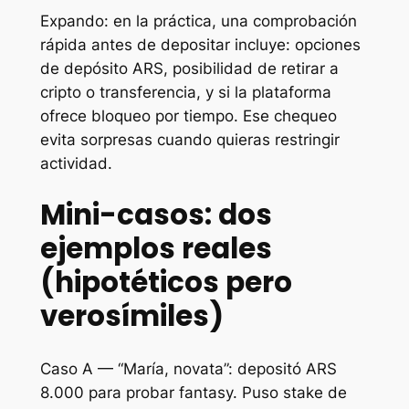
Expando: en la práctica, una comprobación
rápida antes de depositar incluye: opciones
de depósito ARS, posibilidad de retirar a
cripto o transferencia, y si la plataforma
ofrece bloqueo por tiempo. Ese chequeo
evita sorpresas cuando quieras restringir
actividad.
Mini-casos: dos
ejemplos reales
(hipotéticos pero
verosímiles)
Caso A — “María, novata”: depositó ARS
8.000 para probar fantasy. Puso stake de