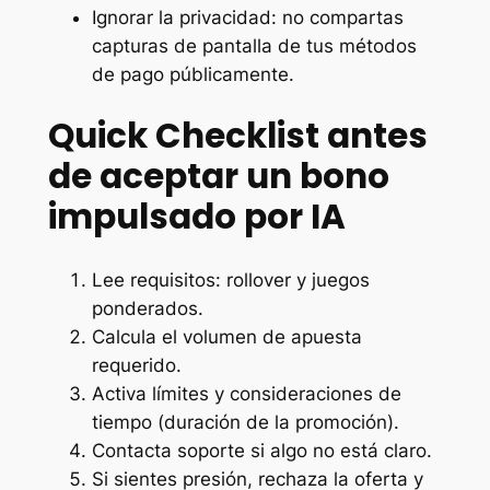
Ignorar la privacidad: no compartas
capturas de pantalla de tus métodos
de pago públicamente.
Quick Checklist antes
de aceptar un bono
impulsado por IA
Lee requisitos: rollover y juegos
ponderados.
Calcula el volumen de apuesta
requerido.
Activa límites y consideraciones de
tiempo (duración de la promoción).
Contacta soporte si algo no está claro.
Si sientes presión, rechaza la oferta y