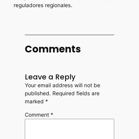
reguladores regionales.
Comments
Leave a Reply
Your email address will not be
published.
Required fields are
marked
*
Comment
*