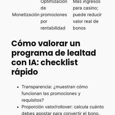
Optimización
Más ingresos
de
para casino;
Monetización
promociones
puede reducir
por
valor real de
rentabilidad
bonos
Cómo valorar un
programa de lealtad
con IA: checklist
rápido
Transparencia: ¿muestran cómo
funcionan las promociones y
requisitos?
Proporción valor/rollover: calcula cuánto
debes apostar para convertir el bono.