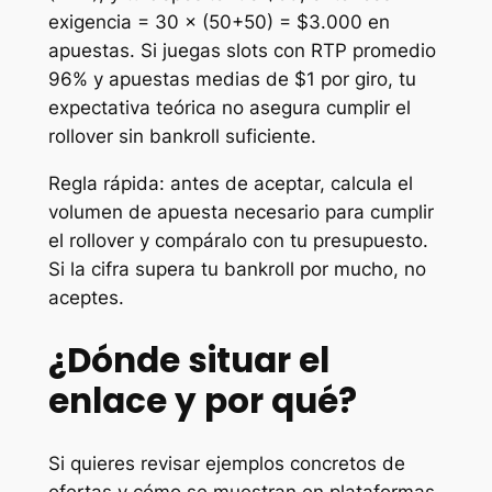
exigencia = 30 × (50+50) = $3.000 en
apuestas. Si juegas slots con RTP promedio
96% y apuestas medias de $1 por giro, tu
expectativa teórica no asegura cumplir el
rollover sin bankroll suficiente.
Regla rápida: antes de aceptar, calcula el
volumen de apuesta necesario para cumplir
el rollover y compáralo con tu presupuesto.
Si la cifra supera tu bankroll por mucho, no
aceptes.
¿Dónde situar el
enlace y por qué?
Si quieres revisar ejemplos concretos de