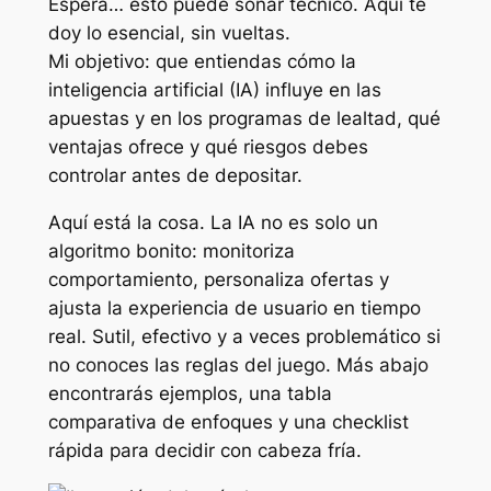
Espera… esto puede sonar técnico. Aquí te
doy lo esencial, sin vueltas.
Mi objetivo: que entiendas cómo la
inteligencia artificial (IA) influye en las
apuestas y en los programas de lealtad, qué
ventajas ofrece y qué riesgos debes
controlar antes de depositar.
Aquí está la cosa. La IA no es solo un
algoritmo bonito: monitoriza
comportamiento, personaliza ofertas y
ajusta la experiencia de usuario en tiempo
real. Sutil, efectivo y a veces problemático si
no conoces las reglas del juego. Más abajo
encontrarás ejemplos, una tabla
comparativa de enfoques y una checklist
rápida para decidir con cabeza fría.