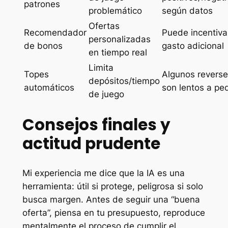
patrones
problemático
según datos
Ofertas
Recomendador
Puede incentiva
personalizadas
de bonos
gasto adicional
en tiempo real
Limita
Topes
Algunos revers
depósitos/tiempo
automáticos
son lentos a ped
de juego
Consejos finales y
actitud prudente
Mi experiencia me dice que la IA es una
herramienta: útil si protege, peligrosa si solo
busca margen. Antes de seguir una “buena
oferta”, piensa en tu presupuesto, reproduce
mentalmente el proceso de cumplir el