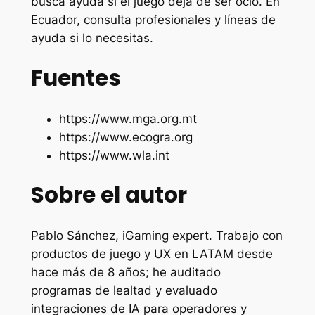
busca ayuda si el juego deja de ser ocio. En
Ecuador, consulta profesionales y líneas de
ayuda si lo necesitas.
Fuentes
https://www.mga.org.mt
https://www.ecogra.org
https://www.wla.int
Sobre el autor
Pablo Sánchez, iGaming expert. Trabajo con
productos de juego y UX en LATAM desde
hace más de 8 años; he auditado
programas de lealtad y evaluado
integraciones de IA para operadores y