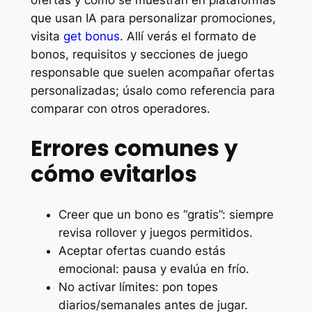
ofertas y cómo se muestran en plataformas
que usan IA para personalizar promociones,
visita
get bonus
. Allí verás el formato de
bonos, requisitos y secciones de juego
responsable que suelen acompañar ofertas
personalizadas; úsalo como referencia para
comparar con otros operadores.
Errores comunes y
cómo evitarlos
Creer que un bono es “gratis”: siempre
revisa rollover y juegos permitidos.
Aceptar ofertas cuando estás
emocional: pausa y evalúa en frío.
No activar límites: pon topes
diarios/semanales antes de jugar.