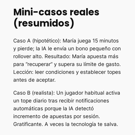
Mini-casos reales
(resumidos)
Caso A (hipotético): María juega 15 minutos
y pierde; la IA le envía un bono pequeño con
rollover alto. Resultado: María apuesta más
para “recuperar” y supera su límite de gasto.
Lección: leer condiciones y establecer topes
antes de aceptar.
Caso B (realista): Un jugador habitual activa
un tope diario tras recibir notificaciones
automáticas porque la IA detectó
incremento de apuestas por sesión.
Gratificante. A veces la tecnología te salva.