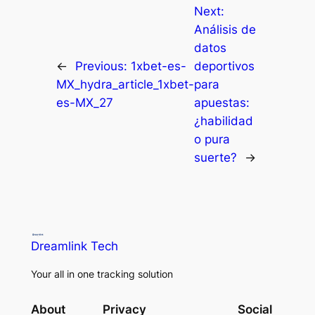
Next:
Análisis de
datos
←
Previous:
1xbet-es-
deportivos
MX_hydra_article_1xbet-
para
es-MX_27
apuestas:
¿habilidad
o pura
suerte?
→
Dreamlink Tech
Your all in one tracking solution
About
Privacy
Social