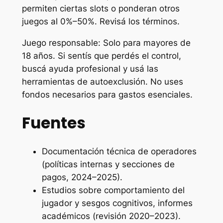
permiten ciertas slots o ponderan otros
juegos al 0%–50%. Revisá los términos.
Juego responsable: Solo para mayores de
18 años. Si sentís que perdés el control,
buscá ayuda profesional y usá las
herramientas de autoexclusión. No uses
fondos necesarios para gastos esenciales.
Fuentes
Documentación técnica de operadores
(políticas internas y secciones de
pagos, 2024–2025).
Estudios sobre comportamiento del
jugador y sesgos cognitivos, informes
académicos (revisión 2020–2023).