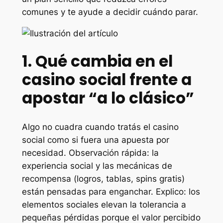
comunes y te ayude a decidir cuándo parar.
1. Qué cambia en el
casino social frente a
apostar “a lo clásico”
Algo no cuadra cuando tratás el casino
social como si fuera una apuesta por
necesidad. Observación rápida: la
experiencia social y las mecánicas de
recompensa (logros, tablas, spins gratis)
están pensadas para enganchar. Explico: los
elementos sociales elevan la tolerancia a
pequeñas pérdidas porque el valor percibido