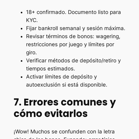
18+ confirmado. Documento listo para
KYC.
Fijar bankroll semanal y sesión máxima.
Revisar términos de bonos: wagering,
restricciones por juego y límites por
giro.
Verificar métodos de depósito/retiro y
tiempos estimados.
Activar límites de depósito y
autoexclusión si está disponible.
7. Errores comunes y
cómo evitarlos
¡Wow! Muchos se confunden con la letra