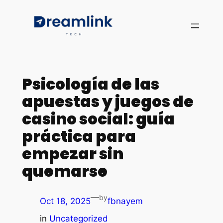
Psicología de las
apuestas y juegos de
casino social: guía
práctica para
empezar sin
quemarse
—
by
Oct 18, 2025
fbnayem
in
Uncategorized